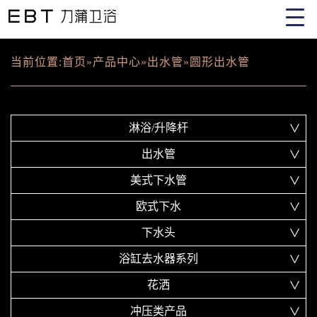
当前位置:
首页
»
产品中心
»
出水管
»
圆形出水管
淋浴/升降杆
出水管
美式下水管
欧式下水
下水头
浴缸去水器系列
花洒
冲压类产品