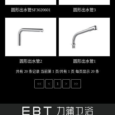
圆形出水管SF3020601
圆形出水管3
圆形出水管2
圆形出水管1
共有 20 条记录 当前第 1 页/共有 1 页 每页显示 20 条
<<
<
1
>
>>