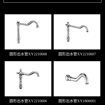
圆形出水管XY2210608
圆形出水管XY2210607
圆形出水管XY2210606
圆形出水管XY1806601